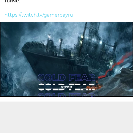
твиче:
https://twitch.tv/gamerbayru