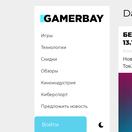
Skip
to
D
content
БЕ
Игры
13.
Технологии
Але
Нов
Скидки
Toe
Обзоры
Киноиндустрия
Киберспорт
Предложить новость
Войти