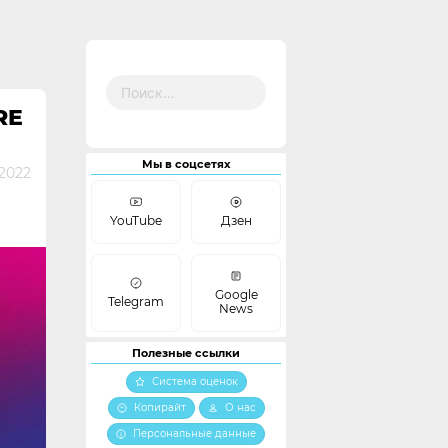
Найти:
RE
Мы в соцсетях
 2022
YouTube
Дзен
Google
Telegram
News
Полезные ссылки
Система оценок
Копирайт
О нас
Персональные данные