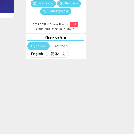
Контакты
Реклама
Наши друзья
18+
2018-2026 © GamerBay.ru
Лицензия ЭЛ№ ФС 77-86875
Язык сайта
Русский
Deutsch
English
简体中文