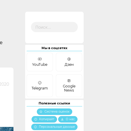
Найти:
е
Мы в соцсетях
YouTube
Дзен
 2020
Google
Telegram
News
Полезные ссылки
Система оценок
Копирайт
О нас
Персональные данные