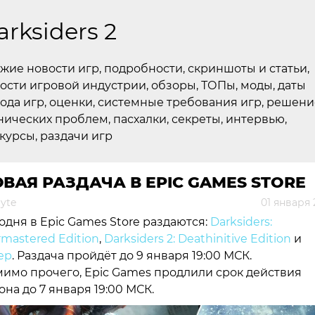
arksiders 2
жие новости игр, подробности, скриншоты и статьи,
ости игровой индустрии, обзоры, ТОПы, моды, даты
ода игр, оценки, системные требования игр, решени
нических проблем, пасхалки, секреты, интервью,
курсы, раздачи игр
ВАЯ РАЗДАЧА В EPIC GAMES STORE
yte
01 января
одня в Epic Games Store раздаются:
Darksiders:
mastered Edition
,
Darksiders 2: Deathinitive Edition
и
ep
. Раздача пройдёт до 9 января 19:00 МСК.
имо прочего, Epic Games продлили срок действия
она до 7 января 19:00 МСК.