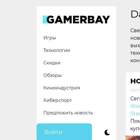
Skip
to
D
content
Све
нов
Игры
вых
Технологии
тех
кон
Скидки
Обзоры
НО
Киноиндустрия
docr
Сег
Киберспорт
War
Предложить новость
Ste
Пом
куп
Войти