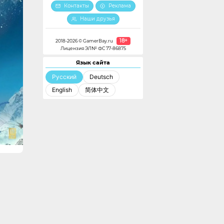
Контакты
Реклама
Наши друзья
18+
2018-2026 © GamerBay.ru
Лицензия ЭЛ№ ФС 77-86875
Язык сайта
Русский
Deutsch
English
简体中文