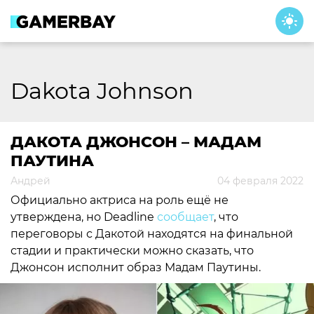
Skip
to
content
Dakota Johnson
ДАКОТА ДЖОНСОН – МАДАМ
ПАУТИНА
Андрей
04 февраля 2022
Официально актриса на роль ещё не
утверждена, но Deadline
сообщает
, что
переговоры с Дакотой находятся на финальной
стадии и практически можно сказать, что
Джонсон исполнит образ Мадам Паутины.