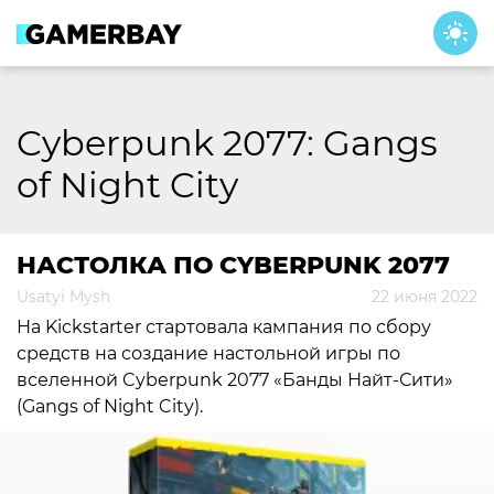
Skip
to
content
Cyberpunk 2077: Gangs
of Night City
НАСТОЛКА ПО CYBERPUNK 2077
Usatyi Mysh
22 июня 2022
На Kickstarter стартовала кампания по сбору
средств на создание настольной игры по
вселенной Cyberpunk 2077 «Банды Найт-Сити»
(Gangs of Night City).