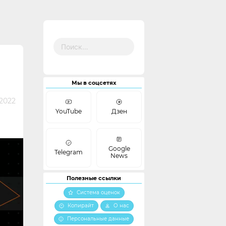
Найти:
Й
Мы в соцсетях
 2022
YouTube
Дзен
Google
Telegram
News
Полезные ссылки
Система оценок
Копирайт
О нас
Персональные данные