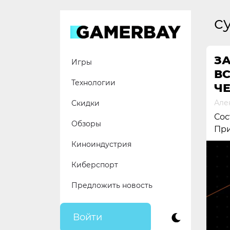
Skip
to
c
content
З
Игры
В
Технологии
Ч
Але
Скидки
Сос
Обзоры
При
Киноиндустрия
Киберспорт
Предложить новость
Войти