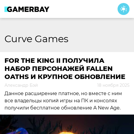
Skip
to
content
Curve Games
FOR THE KING II ПОЛУЧИЛА
НАБОР ПЕРСОНАЖЕЙ FALLEN
OATHS И КРУПНОЕ ОБНОВЛЕНИЕ
Александр Бэй
18 ноября 2025
Данное расширение платное, но вместе с ним
все владельцы копий игры на ПК и консолях
получили бесплатное обновление A New Age.