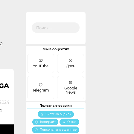
Найти:
е
Мы в соцсетях
YouTube
Дзен
EGA
Google
Telegram
News
2024
Полезные ссылки
е
Система оценок
Копирайт
О нас
Персональные данные