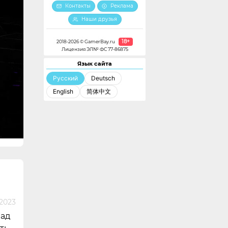
Контакты
Реклама
Наши друзья
18+
2018-2026 © GamerBay.ru
Лицензия ЭЛ№ ФС 77-86875
Язык сайта
Русский
Deutsch
English
简体中文
 2023
над