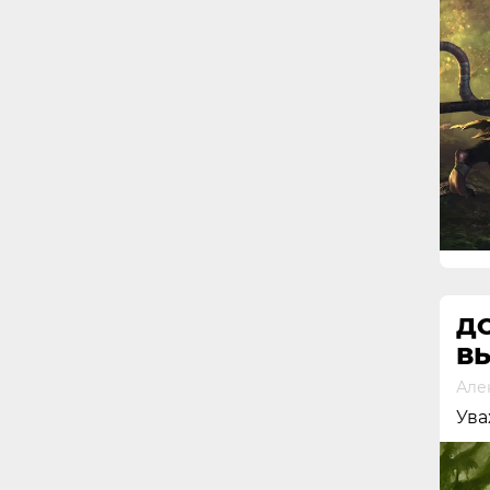
ДО
ВЫ
Але
Ува