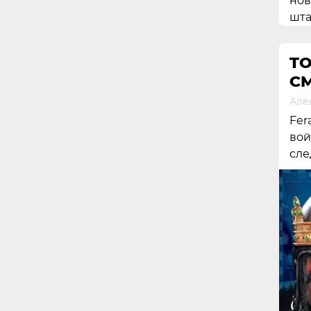
нов
шта
TO
С
Але
Fer
вой
сле