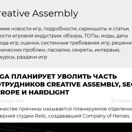
reative Assembly
жие новости игр, подробности, скриншоты и статьи,
ости игровой индустрии, обзоры, ТОПы, моды, даты
ода игр, оценки, системные требования игр, решени
нических проблем, пасхалки, секреты, интервью,
курсы, раздачи игр
GA ПЛАНИРУЕТ УВОЛИТЬ ЧАСТЬ
ТРУДНИКОВ CREATIVE ASSEMBLY, S
ROPE И HARDLIGHT
ксандр Бэй
28 марта 
ачестве причины называется планируемое отделени
ерней студии Relic, создававшей Company of Heroes.