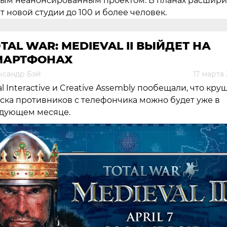
ым неанонсированным проектом. В планах расшири
т новой студии до 100 и более человек.
TAL WAR: MEDIEVAL II ВЫЙДЕТ НА
МАРТФОНАХ
ксандр Бэй
17 марта
al Interactive и Creative Assembly пообещали, что кру
ска противников с телефончика можно будет уже в
дующем месяце.