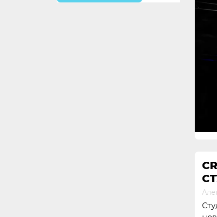
CR
С
Але
Сту