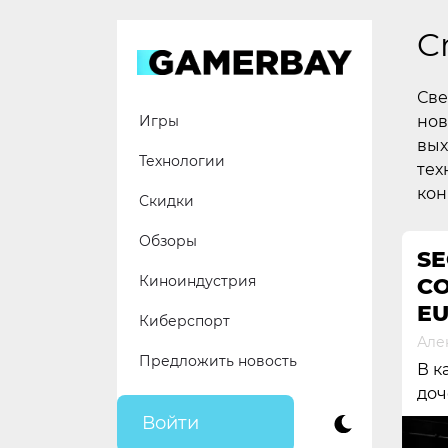
Skip
to
C
content
Све
нов
Игры
вых
Технологии
тех
кон
Скидки
Обзоры
SE
Киноиндустрия
СО
EU
Киберспорт
Але
Предложить новость
В к
доч
Войти