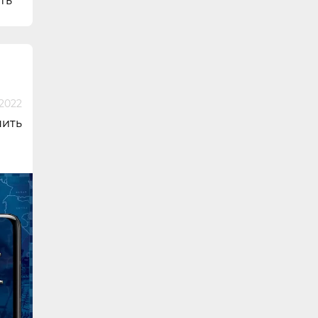
ть
 2022
шить