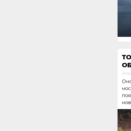
TO
О
Але
Оно
нос
поя
нов