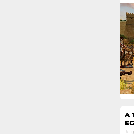
A 
EG
Jur