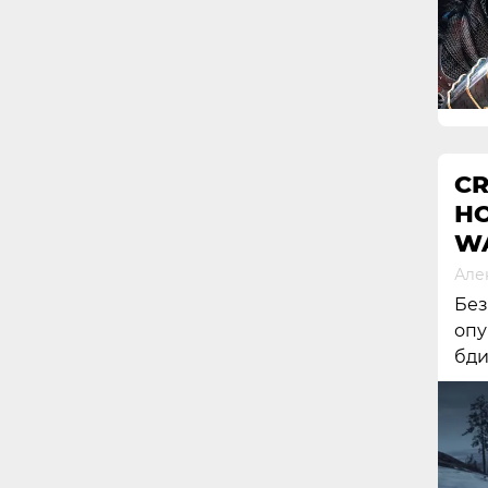
CR
Н
WA
Але
Без
опу
бди