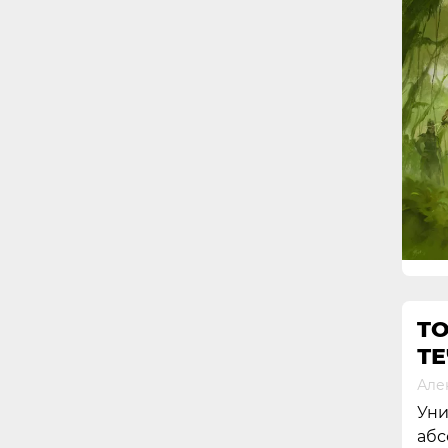
TO
ТЕ
Але
Уни
абс