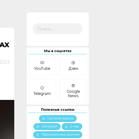
Найти:
AX
Мы в соцсетях
 2023
YouTube
Дзен
Google
Telegram
News
Полезные ссылки
Система оценок
Копирайт
О нас
Персональные данные