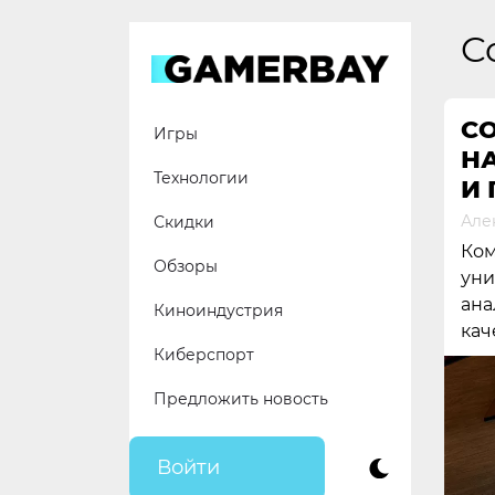
Skip
to
C
content
C
Игры
Н
Технологии
И 
Але
Скидки
Ком
Обзоры
уни
ана
Киноиндустрия
кач
Киберспорт
Предложить новость
Войти