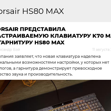
orsair HS80 MAX
ORSAIR ПРЕДСТАВИЛА
АСТРАИВАЕМУЮ КЛАВИАТУРУ K70 M
ГАРНИТУРУ HS80 MAX
ксандр Бэй
11 августа
пания заявляет, что новая клавиатура наделена
кальными возможностями настройки, у которых нет
логов, а гарнитура демонстрирует превосходное
ество звука и производительность.