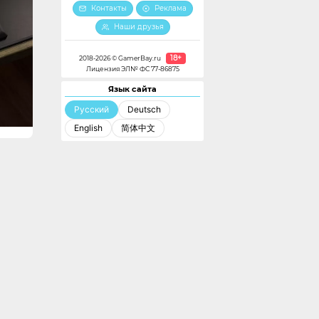
Контакты
Реклама
Наши друзья
18+
2018-2026 © GamerBay.ru
Лицензия ЭЛ№ ФС 77-86875
Язык сайта
Русский
Deutsch
English
简体中文