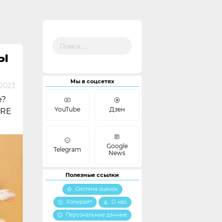
Найти:
ТЫ
Мы в соцсетях
 2023
е?
YouTube
Дзен
IRE
Google
Telegram
News
Полезные ссылки
Система оценок
Копирайт
О нас
Персональные данные