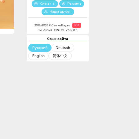
Контакты
Реклама
Наши друзья
18+
2018-2026 © GamerBay.ru
Лицензия ЭЛ№ ФС 77-86875
Язык сайта
Русский
Deutsch
English
简体中文