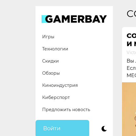
Skip
to
C
content
C
Игры
И
Технологии
Vict
Вы 
Скидки
Есл
Обзоры
ME
Киноиндустрия
Киберспорт
Предложить новость
Войти