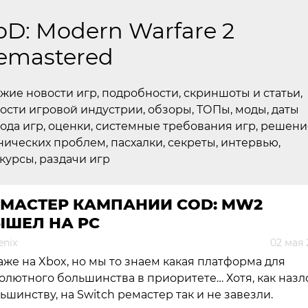
oD: Modern Warfare 2
emastered
жие новости игр, подробности, скриншоты и статьи,
ости игровой индустрии, обзоры, ТОПы, моды, даты
ода игр, оценки, системные требования игр, решени
нических проблем, пасхалки, секреты, интервью,
курсы, раздачи игр
ЕМАСТЕР КАМПАНИИ COD: MW2
ЫШЕЛ НА PC
enix
02 мая 
аже на Xbox, но мы то знаем какая платформа для
олютного большинства в приоритете… Хотя, как назл
ьшинству, на Switch ремастер так и не завезли.