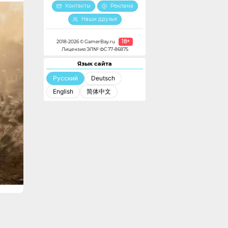
Контакты
Реклама
Наши друзья
18+
2018-2026 © GamerBay.ru
Лицензия ЭЛ№ ФС 77-86875
Язык сайта
Русский
Deutsch
English
简体中文