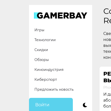
Skip
to
C
content
R
Игры
Све
нов
Технологии
вых
Скидки
тех
кон
Обзоры
Киноиндустрия
Р
В
Киберспорт
Pho
Предложить новость
И д
абс
Войти
бол