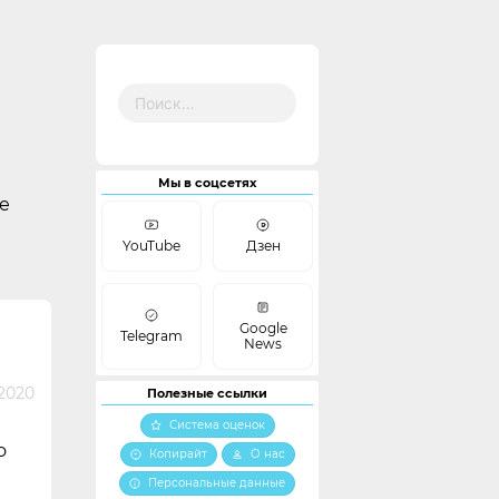
Найти:
Мы в соцсетях
е
YouTube
Дзен
Google
Telegram
News
2020
Полезные ссылки
Система оценок
о
Копирайт
О нас
Персональные данные