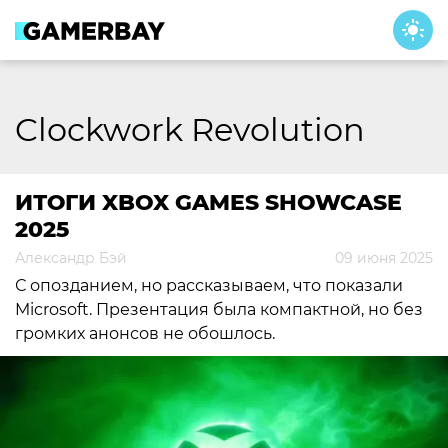
Skip
to
content
Clockwork Revolution
ИТОГИ XBOX GAMES SHOWCASE
2025
Александр Бэй
09 июня 2025
С опозданием, но рассказываем, что показали
Microsoft. Презентация была компактной, но без
громких анонсов не обошлось.