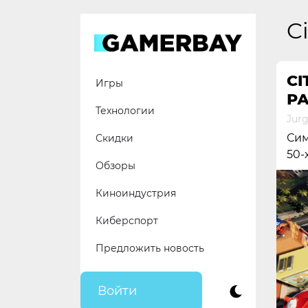
Skip
to
C
content
CI
Игры
РА
Технологии
Jur
Сим
Скидки
50-
Обзоры
Киноиндустрия
Киберспорт
Предложить новость
Войти