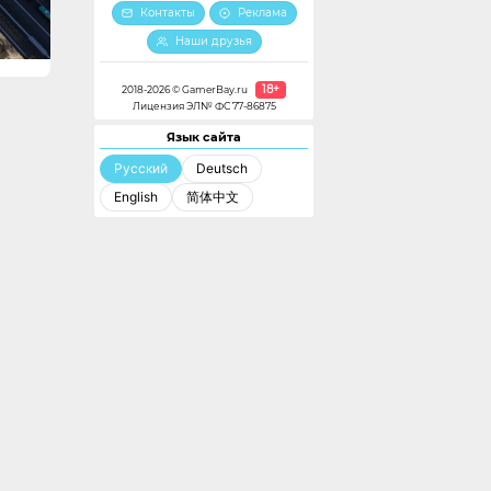
Контакты
Реклама
Наши друзья
18+
2018-2026 © GamerBay.ru
Лицензия ЭЛ№ ФС 77-86875
Язык сайта
Русский
Deutsch
English
简体中文