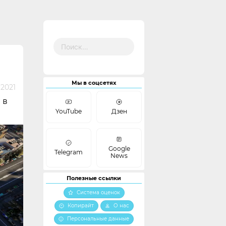
Найти:
Мы в соцсетях
 2021
 в
YouTube
Дзен
Google
Telegram
News
Полезные ссылки
Система оценок
Копирайт
О нас
Персональные данные