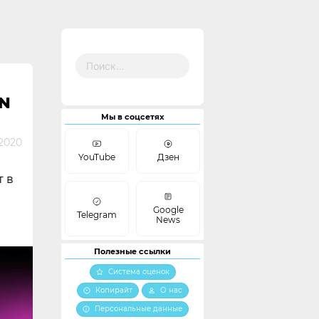
Найти:
N
Мы в соцсетях
2020
YouTube
Дзен
т в
Google
Telegram
News
Полезные ссылки
Система оценок
Копирайт
О нас
Персональные данные