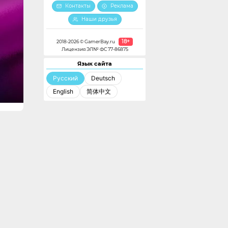
Контакты
Реклама
Наши друзья
18+
2018-2026 © GamerBay.ru
Лицензия ЭЛ№ ФС 77-86875
Язык сайта
Русский
Deutsch
English
简体中文