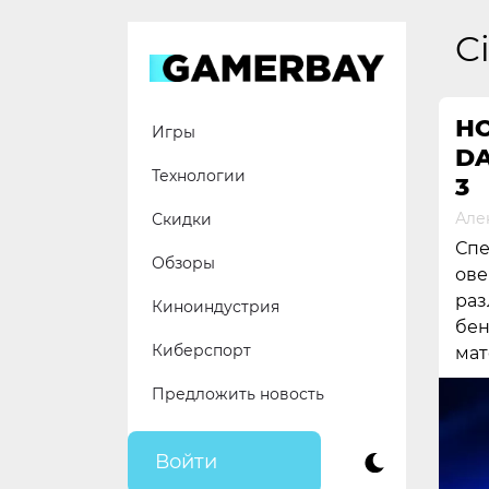
Skip
to
C
content
НО
Игры
DA
Технологии
3
Але
Скидки
Спе
Обзоры
ове
раз
Киноиндустрия
бен
Киберспорт
мат
Предложить новость
Войти