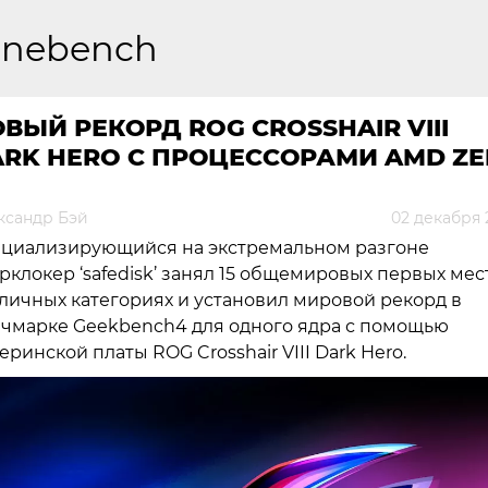
inebench
ВЫЙ РЕКОРД ROG CROSSHAIR VIII
RK HERO С ПРОЦЕССОРАМИ AMD ZE
ксандр Бэй
02 декабря 
циализирующийся на экстремальном разгоне
рклокер ‘safedisk’ занял 15 общемировых первых мес
личных категориях и установил мировой рекорд в
чмарке Geekbench4 для одного ядра с помощью
еринской платы ROG Crosshair VIII Dark Hero.