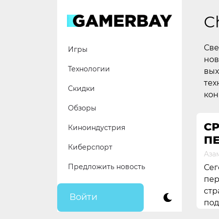
Skip
to
C
content
Све
Игры
нов
Технологии
вых
тех
Скидки
кон
Обзоры
СР
Киноиндустрия
П
Киберспорт
Аза
Предложить новость
Сег
пер
стр
Войти
под