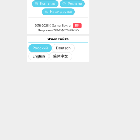
Контакты
Реклама
Наши друзья
18+
2018-2026 © GamerBay.ru
Лицензия ЭЛ№ ФС 77-86875
Язык сайта
Русский
Deutsch
English
简体中文