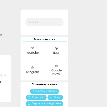
Найти:
е
Мы в соцсетях
YouTube
Дзен
Google
Telegram
News
 2020
 о
Полезные ссылки
Система оценок
Копирайт
О нас
Персональные данные