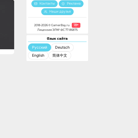
Контакты
Реклама
Наши друзья
18+
2018-2026 © GamerBay.ru
Лицензия ЭЛ№ ФС 77-86875
Язык сайта
Русский
Deutsch
English
简体中文