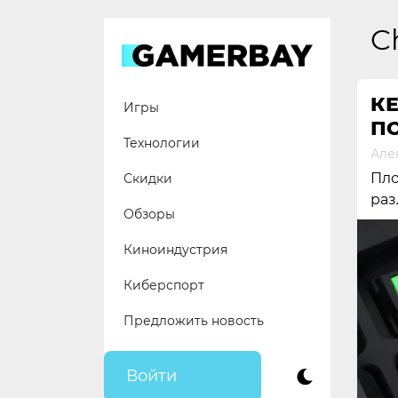
Skip
to
C
content
КЕ
Игры
П
Технологии
Але
Пло
Скидки
раз
Обзоры
Киноиндустрия
Киберспорт
Предложить новость
Войти