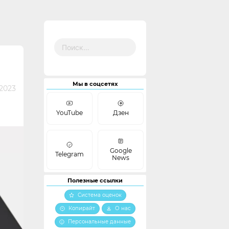
Найти:
Мы в соцсетях
 2023
YouTube
Дзен
Google
Telegram
News
Полезные ссылки
Система оценок
Копирайт
О нас
Персональные данные