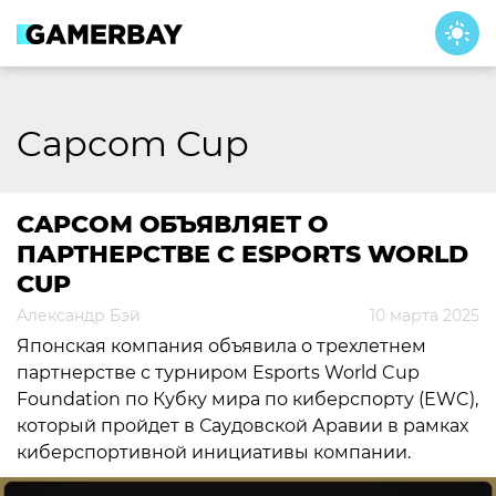
Skip
to
content
Capcom Cup
CAPCOM ОБЪЯВЛЯЕТ О
ПАРТНЕРСТВЕ С ESPORTS WORLD
CUP
Александр Бэй
10 марта 2025
Японская компания объявила о трехлетнем
партнерстве с турниром Esports World Cup
Foundation по Кубку мира по киберспорту (EWC),
который пройдет в Саудовской Аравии в рамках
киберспортивной инициативы компании.