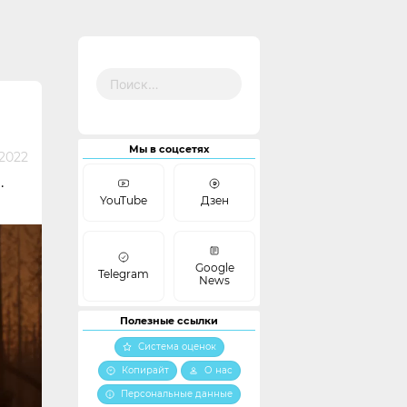
Найти:
Мы в соцсетях
2022
.
YouTube
Дзен
Google
Telegram
News
Полезные ссылки
Система оценок
Копирайт
О нас
Персональные данные