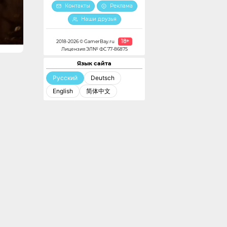
Контакты
Реклама
Наши друзья
18+
2018-2026 © GamerBay.ru
Лицензия ЭЛ№ ФС 77-86875
Язык сайта
Русский
Deutsch
English
简体中文