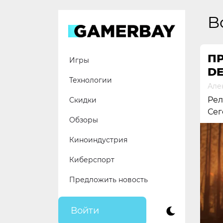
Skip
to
B
content
ПР
Игры
DE
Технологии
Але
Рел
Скидки
Сег
Обзоры
Киноиндустрия
Киберспорт
Предложить новость
Войти