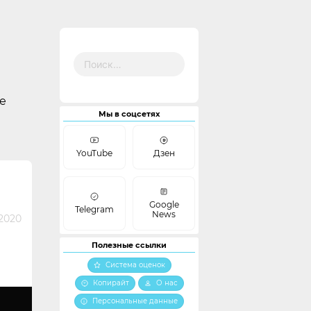
Найти:
е
Мы в соцсетях
YouTube
Дзен
Google
Telegram
News
2020
Полезные ссылки
Система оценок
Копирайт
О нас
Персональные данные