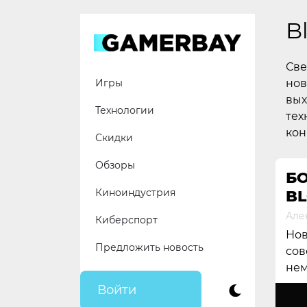
Skip
to
B
content
Све
нов
Игры
вых
Технологии
тех
кон
Скидки
Обзоры
БО
Киноиндустрия
B
Але
Киберспорт
Нов
Предложить новость
сов
нем
Войти