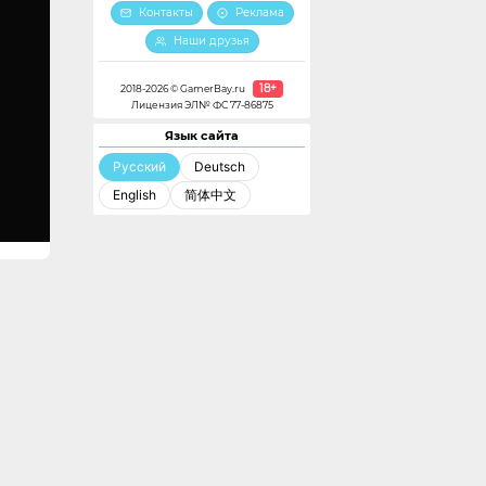
Контакты
Реклама
Наши друзья
18+
2018-2026 © GamerBay.ru
Лицензия ЭЛ№ ФС 77-86875
Язык сайта
Русский
Deutsch
English
简体中文