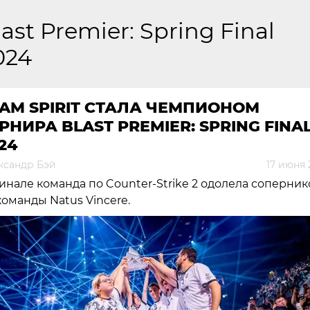
last Premier: Spring Final
024
AM SPIRIT СТАЛА ЧЕМПИОНОМ
РНИРА BLAST PREMIER: SPRING FINA
24
ксандр Бэй
17 июня 
инале команда по Counter-Strike 2 одолела соперник
команды Natus Vincere.