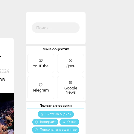
Найти:
Мы в соцсетях
L
YouTube
Дзен
2024
ов
Google
Telegram
News
Полезные ссылки
Система оценок
Копирайт
О нас
Персональные данные