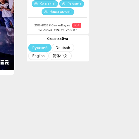
Контакты
Реклама
Наши друзья
18+
2018-2026 © GamerBay.ru
Лицензия ЭЛ№ ФС 77-86875
Язык сайта
Русский
Deutsch
English
简体中文