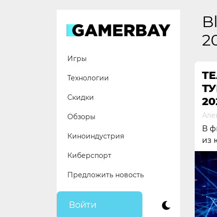
Skip
to
B
content
2
Игры
TE
Технологии
ТУ
Скидки
20
Але
Обзоры
В ф
Киноиндустрия
из 
Киберспорт
Предложить новость
Войти