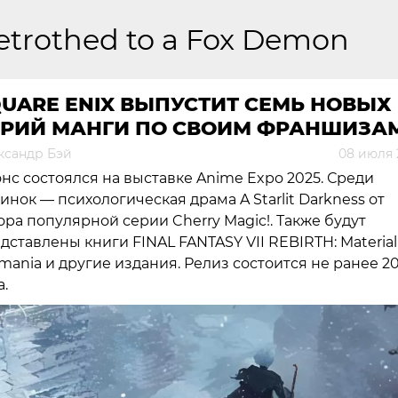
etrothed to a Fox Demon
UARE ENIX ВЫПУСТИТ СЕМЬ НОВЫХ
ЕРИЙ МАНГИ ПО СВОИМ ФРАНШИЗА
ксандр Бэй
08 июля 
нс состоялся на выставке Anime Expo 2025. Среди
инок — психологическая драма A Starlit Darkness от
ора популярной серии Cherry Magic!. Также будут
дставлены книги FINAL FANTASY VII REBIRTH: Material
imania и другие издания. Релиз состоится не ранее 2
а.