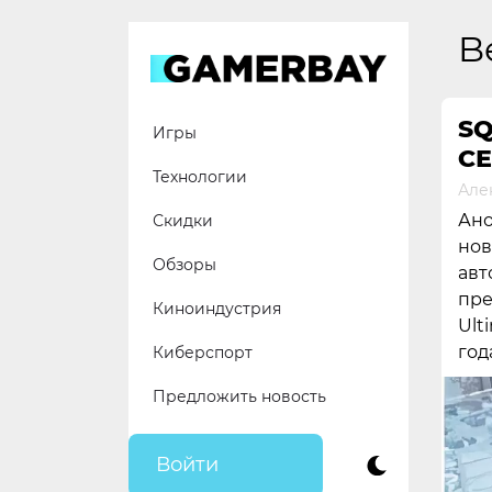
Skip
to
B
content
SQ
Игры
С
Технологии
Але
Ано
Скидки
нов
Обзоры
авт
пре
Киноиндустрия
Ult
год
Киберспорт
Предложить новость
Войти