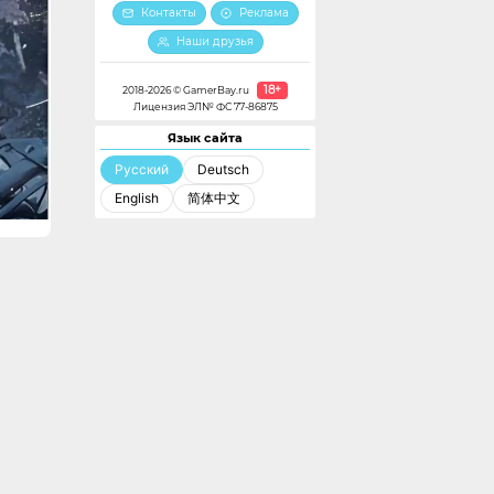
Контакты
Реклама
Наши друзья
18+
2018-2026 © GamerBay.ru
Лицензия ЭЛ№ ФС 77-86875
Язык сайта
Русский
Deutsch
English
简体中文