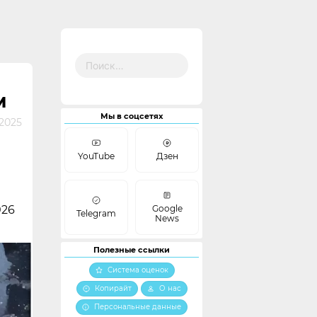
Найти:
М
Мы в соцсетях
2025
YouTube
Дзен
Google
026
Telegram
News
Полезные ссылки
Система оценок
Копирайт
О нас
Персональные данные