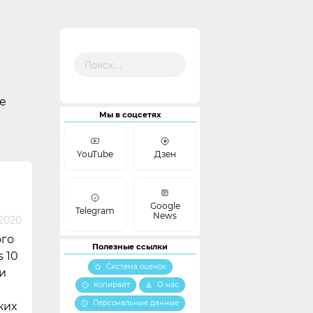
Найти:
е
Мы в соцсетях
YouTube
Дзен
Google
Telegram
News
2020
ого
Полезные ссылки
 10
Система оценок
 и
Копирайт
О нас
Персональные данные
ких