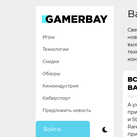
Skip
to
B
content
Све
нов
Игры
вых
Технологии
тех
кон
Скидки
Обзоры
ВС
Киноиндустрия
B
Кат
Киберспорт
А у
Предложить новость
при
и S
Rar
Войти
при