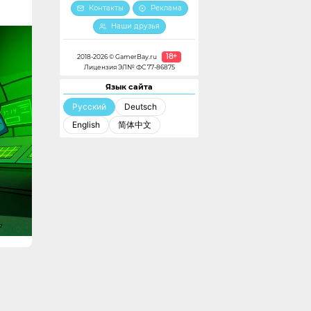
Контакты
Реклама
Наши друзья
18+
2018-2026 © GamerBay.ru
Лицензия ЭЛ№ ФС 77-86875
Язык сайта
Русский
Deutsch
English
简体中文