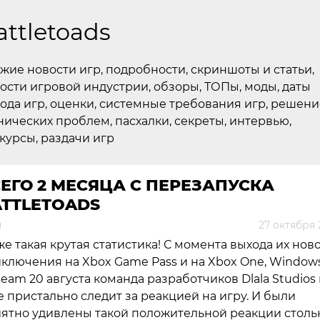
attletoads
жие новости игр, подробности, скриншоты и статьи,
ости игровой индустрии, обзоры, ТОПы, моды, даты
ода игр, оценки, системные требования игр, решени
нических проблем, пасхалки, секреты, интервью,
курсы, раздачи игр
ЕГО 2 МЕСЯЦА С ПЕРЕЗАПУСКА
ATTLETOADS
я
27 октября 
же такая крутая статистика!
С момента выхода их нов
ключения на Xbox Game Pass и на Xbox One, Windows
team 20 августа команда разработчиков Dlala Studios
e пристально следит за реакцией на игру. И были
ятно удивлены такой положительной реакции столь