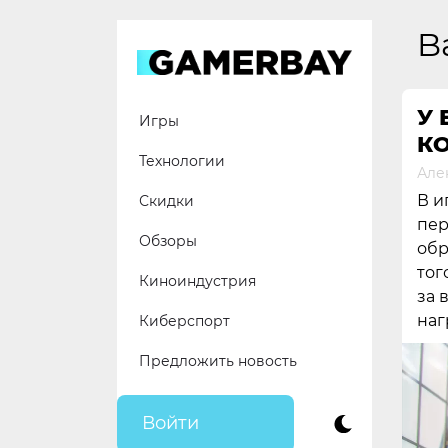
Skip
to
B
content
У 
Игры
КО
Технологии
Але
В и
Скидки
пер
Обзоры
обр
тог
Киноиндустрия
за 
наг
Киберспорт
Предложить новость
Войти