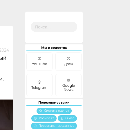
Найти:
Мы в соцсетях
2024
вый
YouTube
Дзен
м,
Google
Telegram
News
Полезные ссылки
Система оценок
Копирайт
О нас
Персональные данные