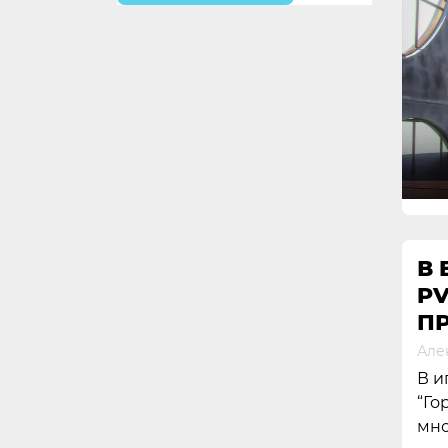
В 
P
П
Але
В и
“Го
мно