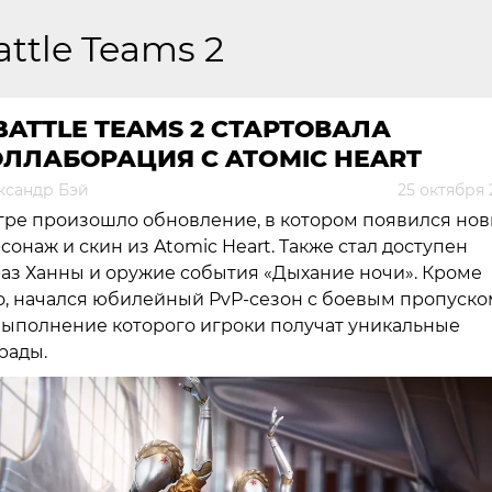
attle Teams 2
BATTLE TEAMS 2 СТАРТОВАЛА
ЛЛАБОРАЦИЯ С ATOMIC HEART
ксандр Бэй
25 октября 
гре произошло обновление, в котором появился но
сонаж и скин из Atomic Heart. Также стал доступен
аз Ханны и оружие события «Дыхание ночи». Кроме
о, начался юбилейный PvP-сезон с боевым пропуско
выполнение которого игроки получат уникальные
рады.