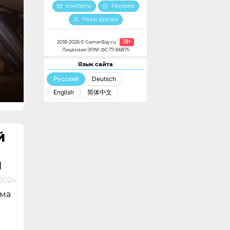
Контакты
Реклама
Наши друзья
18+
2018-2026 © GamerBay.ru
Лицензия ЭЛ№ ФС 77-86875
Язык сайта
Русский
Deutsch
English
简体中文
Й
И
2024
има