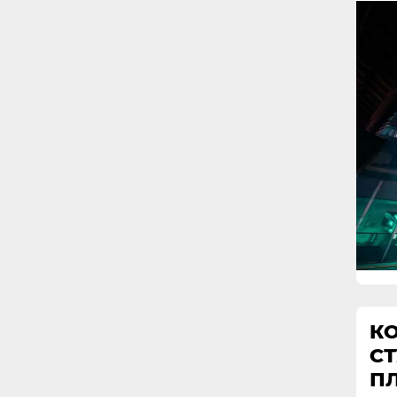
КО
СТ
П