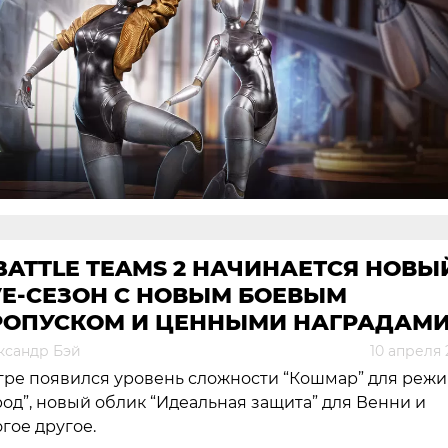
BATTLE TEAMS 2 НАЧИНАЕТСЯ НОВЫ
VE-СЕЗОН С НОВЫМ БОЕВЫМ
РОПУСКОМ И ЦЕННЫМИ НАГРАДАМ
ксандр Бэй
10 апреля 
гре появился уровень сложности “Кошмар” для реж
род”, новый облик “Идеальная защита” для Венни и
гое другое.