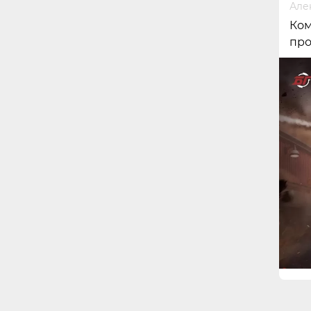
Але
Ком
про