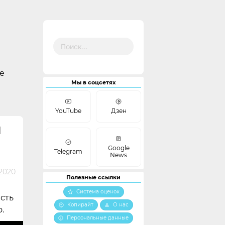
Найти:
е
Мы в соцсетях
YouTube
Дзен
Й
Google
Telegram
News
2020
Полезные ссылки
Система оценок
есть
Копирайт
О нас
.
Персональные данные