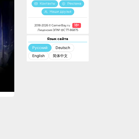
Контакты
Реклама
Наши друзья
18+
2018-2026 © GamerBay.ru
Лицензия ЭЛ№ ФС 77-86875
Язык сайта
Русский
Deutsch
English
简体中文