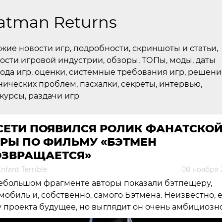
atman Returns
жие новости игр, подробности, скриншоты и статьи,
ости игровой индустрии, обзоры, ТОПы, моды, даты
ода игр, оценки, системные требования игр, решени
нических проблем, пасхалки, секреты, интервью,
курсы, раздачи игр
 СЕТИ ПОЯВИЛСЯ РОЛИК ФАНАТСКО
ГРЫ ПО ФИЛЬМУ «БЭТМЕН
ОЗВРАЩАЕТСЯ»
nfant Terrible
08 ноября 
ебольшом фрагменте авторы показали бэтпещеру,
мобиль и, собственно, самого Бэтмена. Неизвестно, 
у проекта будущее, но выглядит он очень амбициозно