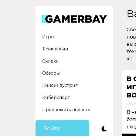
Skip
to
B
content
Све
нов
Игры
вых
Технологии
тех
кон
Скидки
Обзоры
В
Киноиндустрия
И
В
Киберспорт
Un E
Предложить новость
В н
бэт
ли 
Войти