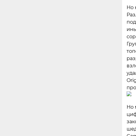
Но 
Раз
под
ины
сор
Гру
топ
раз
взл
уда
Ori
про
Но 
циф
зак
шед