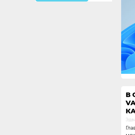
В
V
К
Эдв
Гла