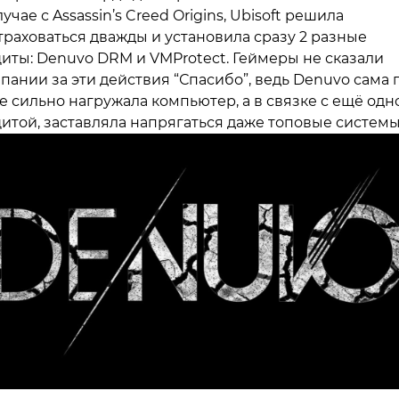
лучае с Assassin’s Creed Origins, Ubisoft решила
траховаться дважды и установила сразу 2 разные
иты: Denuvo DRM и VMProtect. Геймеры не сказали
пании за эти действия “Спасибо”, ведь Denuvo сама 
е сильно нагружала компьютер, а в связке с ещё одн
итой, заставляла напрягаться даже топовые системы