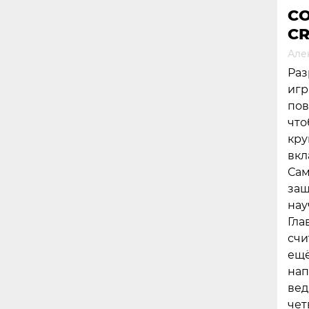
CO
CR
Але
Раз
игр
пов
что
кру
вкл
Сам
защ
нау
Гла
счи
ещё
нап
вед
чет