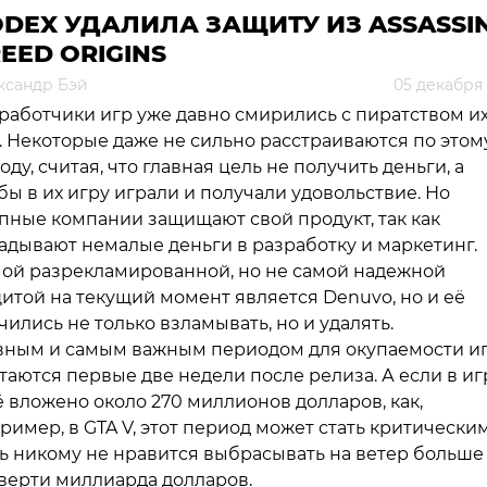
DEX УДАЛИЛА ЗАЩИТУ ИЗ ASSASSIN
EED ORIGINS
ксандр Бэй
05 декабря 
работчики игр уже давно смирились с пиратством и
. Некоторые даже не сильно расстраиваются по этом
оду, считая, что главная цель не получить деньги, а
бы в их игру играли и получали удовольствие. Но
пные компании защищают свой продукт, так как
адывают немалые деньги в разработку и маркетинг.
ой разрекламированной, но не самой надежной
итой на текущий момент является Denuvo, но и её
чились не только взламывать, но и удалять.
вным и самым важным периодом для окупаемости и
таются первые две недели после релиза. А если в иг
 вложено около 270 миллионов долларов, как,
ример, в GTA V, этот период может стать критическим
ь никому не нравится выбрасывать на ветер больше
верти миллиарда долларов.