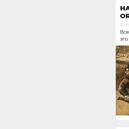
НА
OR
Але
Все
это