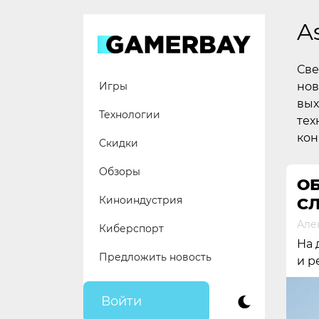
Skip
to
A
content
Све
нов
Игры
вых
Технологии
тех
кон
Скидки
Обзоры
ОБ
Киноиндустрия
СЛ
Але
Киберспорт
На 
Предложить новость
и р
Войти