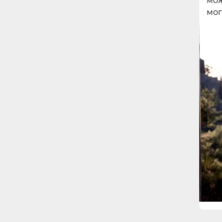
мож
мог