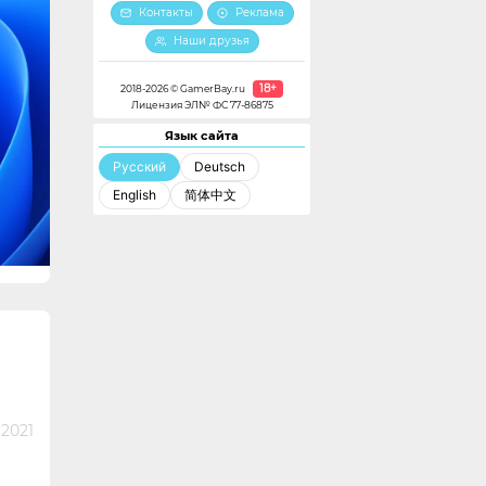
Контакты
Реклама
Наши друзья
18+
2018-2026 © GamerBay.ru
Лицензия ЭЛ№ ФС 77-86875
Язык сайта
Русский
Deutsch
English
简体中文
 2021