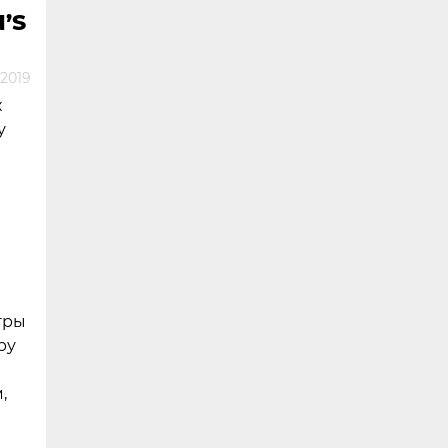
’S
2019
х
у
гры
ру
,