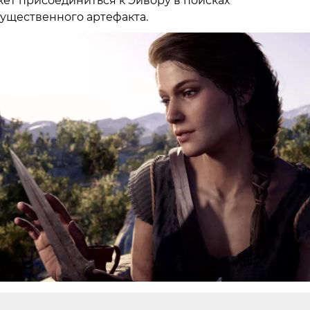
ет присоединиться к Эйвору в поисках
ущественного артефакта.