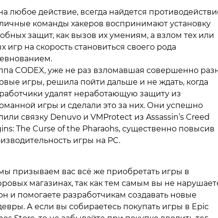
на любое действие, всегда найдется противодействи
личные команды хакеров воспринимают установку
обных защит, как вызов их умениям, а взлом тех или
х игр на скорость становиться своего рода
евнованием.
ппа CODEX, уже не раз взломавшая совершенно раз
овые игры, решила пойти дальше и не ждать, когда
работчики удалят неработающую защиту из
оманной игры и сделали это за них. Они успешно
лили связку Denuvo и VMProtect из Assassin’s Creed
gins: The Curse of the Pharaohs, существенно повысив
изводительность игры на PC.
мы призываем вас всё же приобретать игры в
ровых магазинах, так как тем самым вы не нарушает
он и помогаете разработчикам создавать новые
евры. А если вы собираетесь покупать игры в Epic