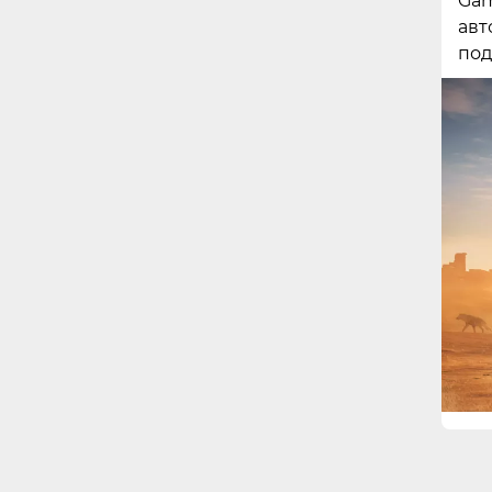
Gam
авт
под