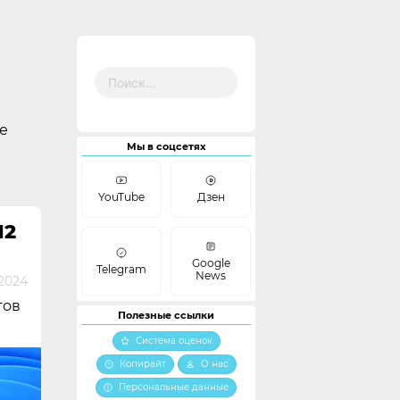
Найти:
е
Мы в соцсетях
YouTube
Дзен
H2
Google
Telegram
News
2024
тов
Полезные ссылки
Система оценок
Копирайт
О нас
Персональные данные