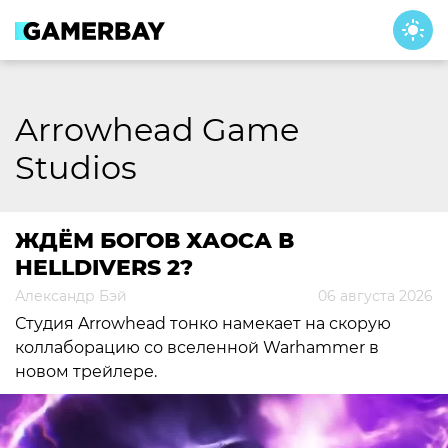
Skip
to
content
Arrowhead Game
Studios
ЖДЁМ БОГОВ ХАОСА В
HELLDIVERS 2?
Александр Бэй
06 августа 2026
Студия Arrowhead тонко намекает на скорую
коллаборацию со вселенной Warhammer в
новом трейлере.