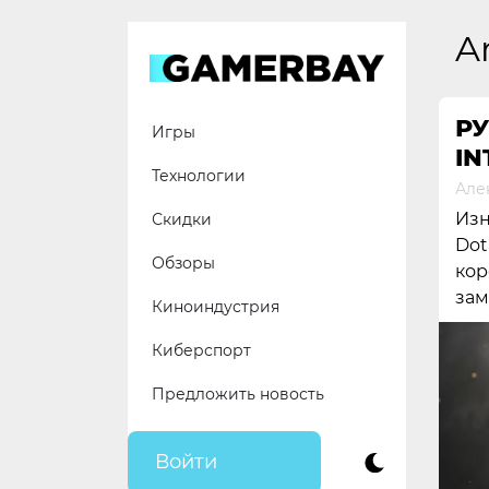
Skip
to
A
content
РУ
Игры
IN
Технологии
Але
Изн
Скидки
Dot
Обзоры
кор
зам
Киноиндустрия
Киберспорт
Предложить новость
Войти