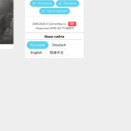
Контакты
Реклама
Наши друзья
18+
2018-2026 © GamerBay.ru
Лицензия ЭЛ№ ФС 77-86875
Язык сайта
Русский
Deutsch
English
简体中文