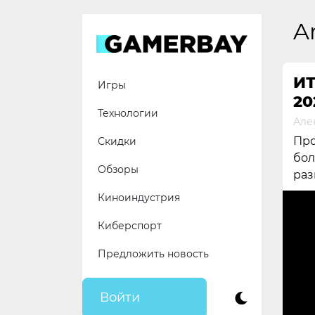
Skip
to
A
content
И
Игры
20
Технологии
Але
Про
Скидки
бол
Обзоры
раз
Киноиндустрия
Киберспорт
Предложить новость
Войти