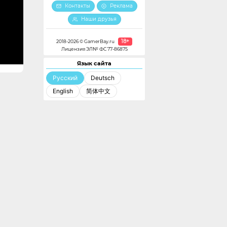
Контакты
Реклама
Наши друзья
18+
2018-2026 © GamerBay.ru
Лицензия ЭЛ№ ФС 77-86875
Язык сайта
Русский
Deutsch
English
简体中文