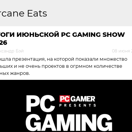
rcane Eats
ТОГИ ИЮНЬСКОЙ PC GAMING SHOW
26
ксандр Бэй
08 июня 
шла презентация, на которой показали множество
ьших и не очень проектов в огрмном количестве
ных жанров.