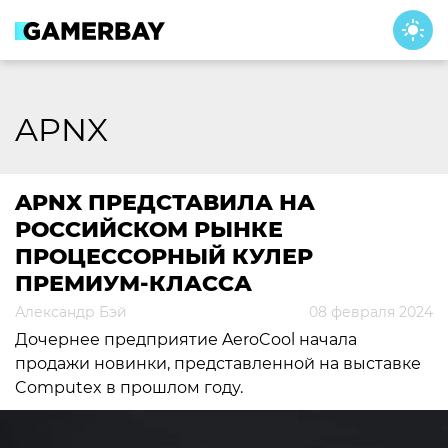
Skip
to
content
APNX
APNX ПРЕДСТАВИЛА НА
РОССИЙСКОМ РЫНКЕ
ПРОЦЕССОРНЫЙ КУЛЕР
ПРЕМИУМ-КЛАССА
Александр Бэй
08 февраля 2024
Дочернее предприятие AeroCool начала
продажи новинки, представленной на выставке
Computex в прошлом году.