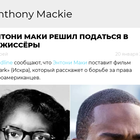
nthony Mackie
НТОНИ МАКИ РЕШИЛ ПОДАТЬСЯ В
ЕЖИССЁРЫ
рей
20 января 
dline
сообщают, что
Энтони Маки
поставит фильм
ark» (Искра), который расскажет о борьбе за права
оамериканцев.