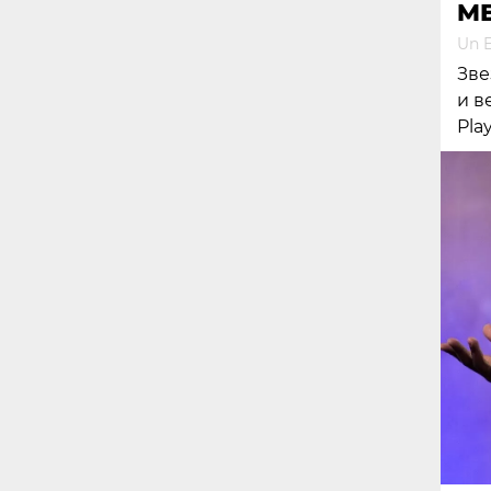
M
Un E
Зве
и в
Pla