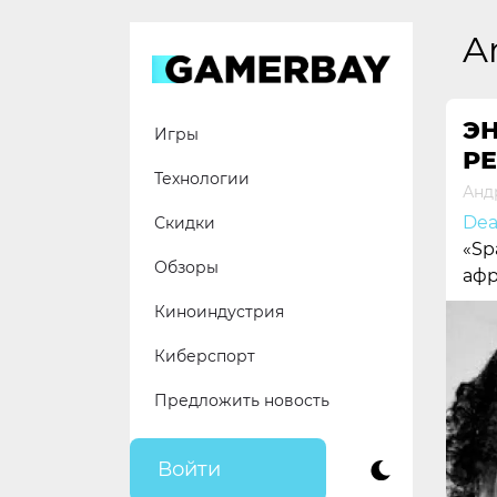
Skip
to
A
content
Э
Игры
Р
Технологии
Анд
Dea
Скидки
«Sp
Обзоры
афр
Киноиндустрия
Киберспорт
Предложить новость
Войти