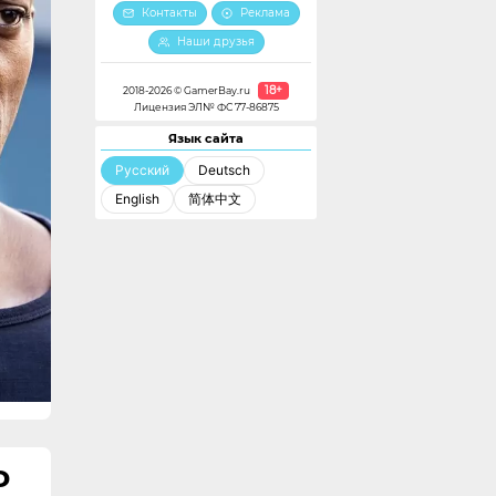
Контакты
Реклама
Наши друзья
18+
2018-2026 © GamerBay.ru
Лицензия ЭЛ№ ФС 77-86875
Язык сайта
Русский
Deutsch
English
简体中文
D