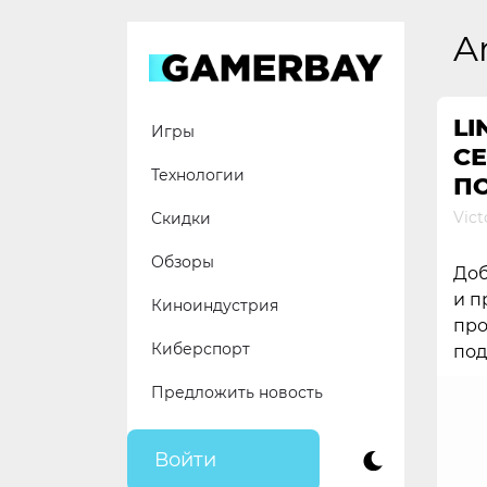
Skip
to
A
content
LI
Игры
СЕ
Технологии
П
Vict
Скидки
Обзоры
Доб
и п
Киноиндустрия
про
Киберспорт
под
Предложить новость
Войти