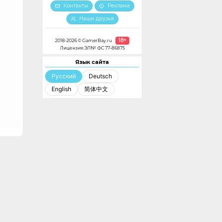
Контакты
Реклама
Наши друзья
18+
2018-2026 © GamerBay.ru
Лицензия ЭЛ№ ФС 77-86875
Язык сайта
Русский
Deutsch
English
简体中文