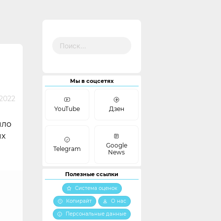
Найти:
Мы в соцсетях
2022
YouTube
Дзен
ыло
ых
Google
Telegram
News
Полезные ссылки
Система оценок
Копирайт
О нас
Персональные данные