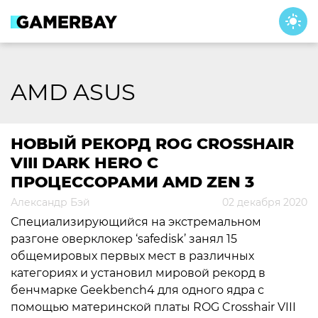
Skip
to
content
AMD ASUS
НОВЫЙ РЕКОРД ROG CROSSHAIR
VIII DARK HERO С
ПРОЦЕССОРАМИ AMD ZEN 3
Александр Бэй
02 декабря 2020
Специализирующийся на экстремальном
разгоне оверклокер ‘safedisk’ занял 15
общемировых первых мест в различных
категориях и установил мировой рекорд в
бенчмарке Geekbench4 для одного ядра с
помощью материнской платы ROG Crosshair VIII