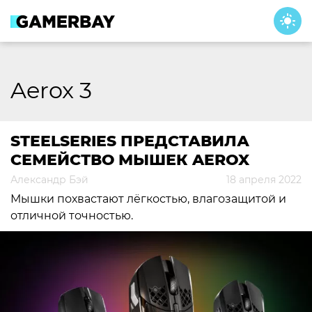
Skip
to
content
Aerox 3
STEELSERIES ПРЕДСТАВИЛА
СЕМЕЙСТВО МЫШЕК AEROX
Александр Бэй
18 апреля 2022
Мышки похвастают лёгкостью, влагозащитой и
отличной точностью.