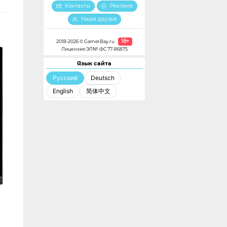
Контакты
Реклама
Наши друзья
18+
2018-2026 © GamerBay.ru
Лицензия ЭЛ№ ФС 77-86875
Язык сайта
Русский
Deutsch
English
简体中文