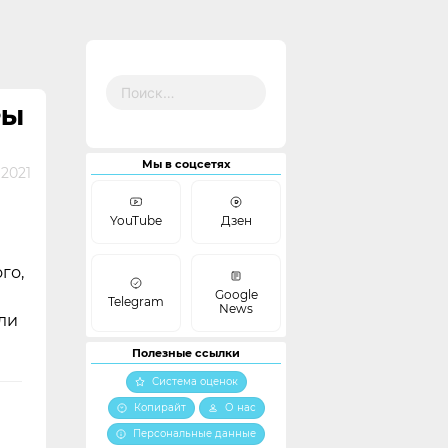
Найти:
РЫ
Мы в соцсетях
 2021
YouTube
Дзен
го,
Google
Telegram
News
ли
Полезные ссылки
Система оценок
Копирайт
О нас
Персональные данные