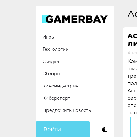
Skip
to
A
content
A
Игры
ЛИ
Технологии
Але
Ком
Скидки
шир
Обзоры
тре
пол
Киноиндустрия
Ace
сер
Киберспорт
спе
Предложить новость
нап
Войти