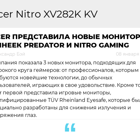
cer Nitro XV282K KV
CER ПРЕДСТАВИЛА НОВЫЕ МОНИТО
НЕЕК PREDATOR И NITRO GAMING
ксандр Бэй
08 января
пания показала 3 новых монитора, подходящих для
окого круга геймеров: от профессионалов, которым
буются новейшие технологии, до обычных
ьзователей, играющих в свое удовольствие. Кроме то
r первой представила игровые мониторы,
тифицированные TÜV Rheinland Eyesafe, которые бы
циально разработаны для снижения излучения и
ряжения глаз.