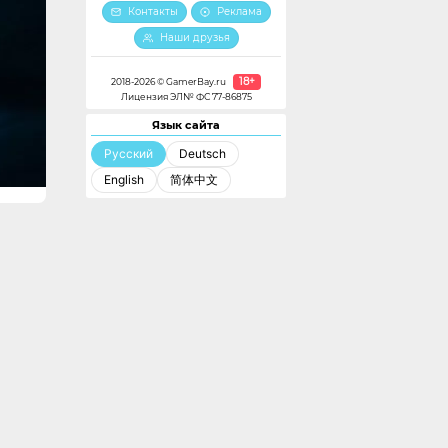
Контакты
Реклама
Наши друзья
18+
2018-2026 © GamerBay.ru
Лицензия ЭЛ№ ФС 77-86875
Язык сайта
Русский
Deutsch
English
简体中文