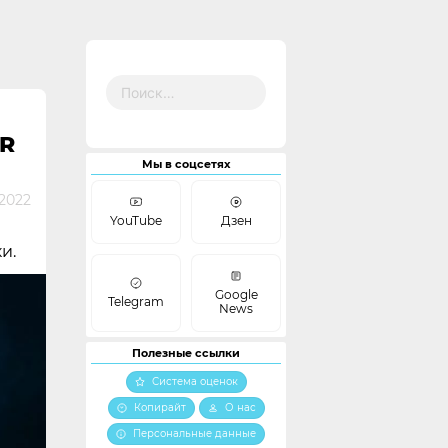
Найти:
R
Мы в соцсетях
2022
YouTube
Дзен
и.
Google
Telegram
News
Полезные ссылки
Система оценок
Копирайт
О нас
Персональные данные