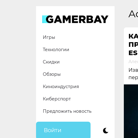
Skip
to
A
content
КА
Игры
П
Технологии
ES
Але
Скидки
Изв
Обзоры
пер
Киноиндустрия
Киберспорт
Предложить новость
Войти