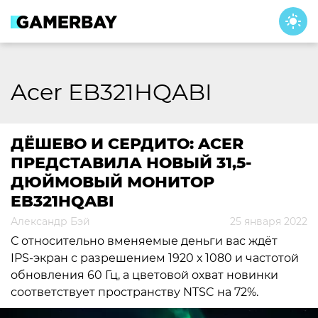
Skip
to
content
Acer EB321HQABI
ДЁШЕВО И СЕРДИТО: ACER
ПРЕДСТАВИЛА НОВЫЙ 31,5-
ДЮЙМОВЫЙ МОНИТОР
EB321HQABI
Александр Бэй
25 января 2022
С относительно вменяемые деньги вас ждёт
IPS‑экран с разрешением 1920 х 1080 и частотой
обновления 60 Гц, а цветовой охват новинки
соответствует пространству NTSC на 72%.