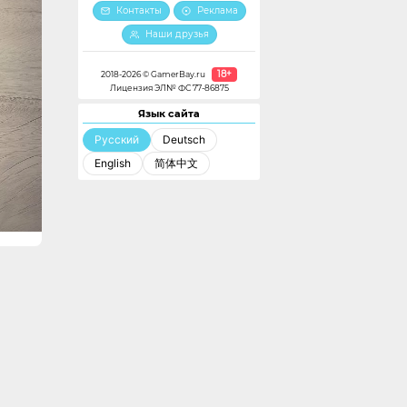
Контакты
Реклама
Наши друзья
18+
2018-2026 © GamerBay.ru
Лицензия ЭЛ№ ФС 77-86875
Язык сайта
Русский
Deutsch
English
简体中文