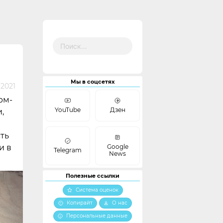
Найти:
Мы в соцсетях
 2021
рм-
YouTube
Дзен
,
ть
Google
и в
Telegram
News
Полезные ссылки
Система оценок
Копирайт
О нас
Персональные данные