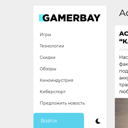
Skip
to
A
content
A
Игры
“
Технологии
Але
Нас
Скидки
фак
Обзоры
под
акк
Киноиндустрия
тра
люб
Киберспорт
Предложить новость
Войти