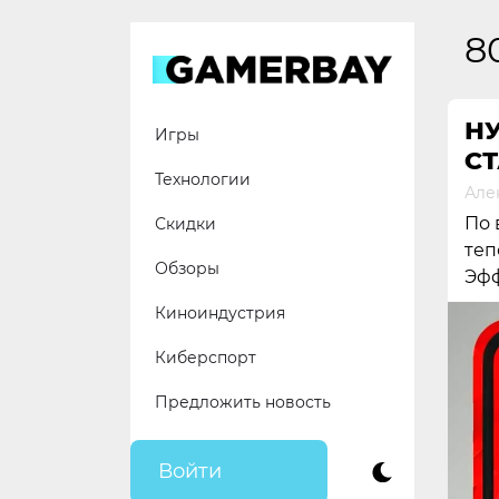
Skip
to
8
content
Н
Игры
СТ
Технологии
Але
По 
Скидки
теп
Обзоры
Эфф
Киноиндустрия
Киберспорт
Предложить новость
Войти