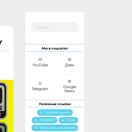
Найти:
Y
Мы в соцсетях
 2025
YouTube
Дзен
Google
Telegram
News
Полезные ссылки
Система оценок
Копирайт
О нас
Персональные данные