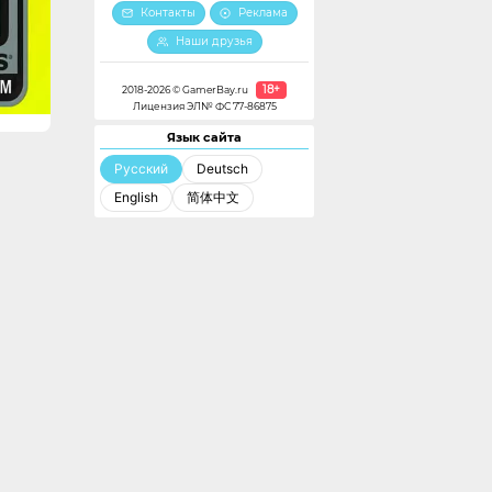
Контакты
Реклама
Наши друзья
18+
2018-2026 © GamerBay.ru
Лицензия ЭЛ№ ФС 77-86875
Язык сайта
Русский
Deutsch
English
简体中文