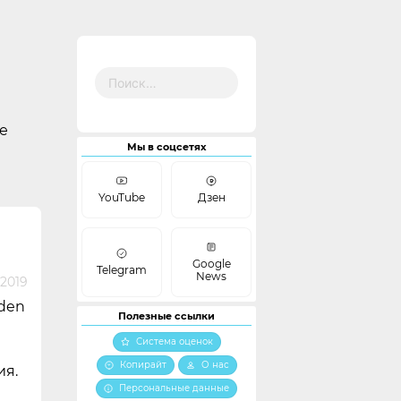
Найти:
е
Мы в соцсетях
YouTube
Дзен
Google
Telegram
News
 2019
den
Полезные ссылки
Система оценок
Копирайт
О нас
ия.
Персональные данные