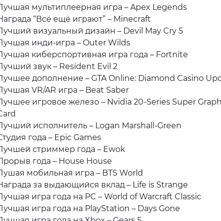
Лучшая мультиплеерная игра – Apex Legends
Награда “Всё ещё играют” – Minecraft
Лучший визуальный дизайн – Devil May Cry 5
Лучшая инди-игра – Outer Wilds
Лучшая киберспортивная игра года – Fortnite
Лучший звук – Resident Evil 2
Лучшее дополнение – GTA Online: Diamond Casino Up
Лучшая VR/AR игра – Beat Saber
Лучшее игровое железо – Nvidia 20-Series Super Graph
Card
Лучший исполнитель – Logan Marshall-Green
Студия года – Epic Games
Лучшей стриммер года – Ewok
Прорыв года – House House
Лушая мобильная игра – BTS World
Награда за выдающийся вклад – Life is Strange
Лучшая игра года на PC – World of Warcraft Classic
Лучшая игра года на PlayStation – Days Gone
Лучшая игра года на Xbox – Gears 5