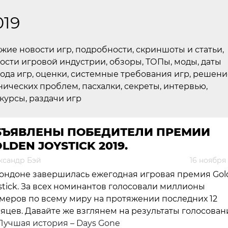
019
жие новости игр, подробности, скриншоты и статьи,
ости игровой индустрии, обзоры, ТОПы, моды, даты
ода игр, оценки, системные требования игр, решени
нических проблем, пасхалки, секреты, интервью,
курсы, раздачи игр
БЪЯВЛЕНЫ ПОБЕДИТЕЛИ ПРЕМИИ
LDEN JOYSTICK 2019.
ксандр Бэй
16 ноября
ондоне завершилась ежегодная игровая премия Gol
stick. За всех номинантов голосовали миллионы
меров по всему миру на протяжении последних 12
яцев. Давайте же взглянем на результаты голосован
Лучшая история – Days Gone