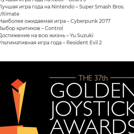
Лучшая игра года на Nintendo – Super Smash Bros.
Ultimate
Наиболее ожидаемая игра – Cyberpunk 2077
Выбор критиков – Control
Достижение на всю жизнь – Yu Suzuki
Ультимативная игра года – Resident Evil 2