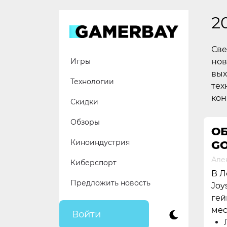
Skip
to
2
content
Све
нов
Игры
вых
Технологии
тех
кон
Скидки
Обзоры
О
Киноиндустрия
GO
Але
Киберспорт
В Л
Предложить новость
Joy
гей
мес
Войти