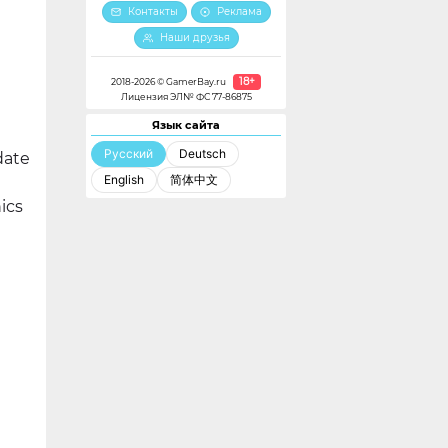
Контакты
Реклама
Наши друзья
18+
2018-2026 © GamerBay.ru
Лицензия ЭЛ№ ФС 77-86875
Язык сайта
Русский
Deutsch
date
English
简体中文
ics